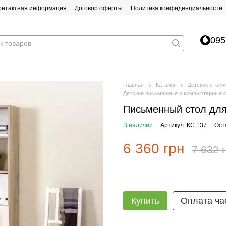
онтактная информация
Договор оферты
Политика конфиденциальности
095
Главная
Каталог
Детские столи
Детские письменные и компьютерные с
Письменный стол для
В наличии
Артикул: КС 137
Ост
6 360 грн
7 632 
Купить
Оплата ча