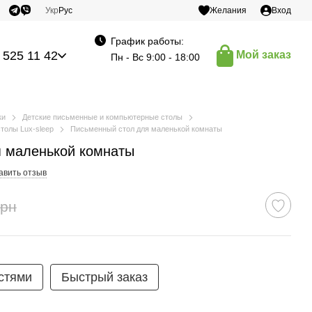
Укр
Рус
Желания
Вход
График работы:
 525 11 42
Мой заказ
Пн - Вс 9:00 - 18:00
ки
Детские письменные и компьютерные столы
толы Lux-sleep
Письменный стол для маленькой комнаты
 маленькой комнаты
авить отзыв
грн
стями
Быстрый заказ