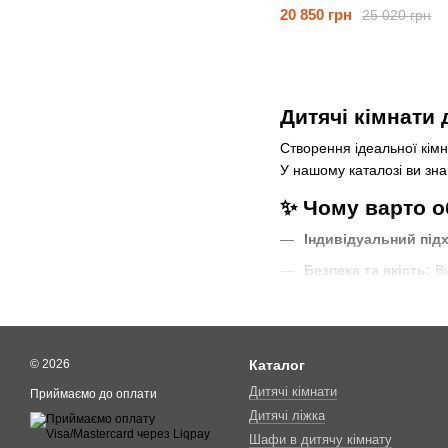
20 850 грн
25 020 грн
Дитячі кімнати 
Створення ідеальної кім
У нашому каталозі ви зн
✨ Чому варто об
Індивідуальний підх
Безпека та якість:
Ви
Практичність:
Вбудов
Стиль:
Ніжні кольори
👩‍👧‍👧 Як обр
© 2026
Каталог
Дитячі кімнати
Приймаємо до оплати
1. Вік та потреби діт
Дитячі ліжка
Для
маленьких дівчаток 
Шафи в дитячу кімнату