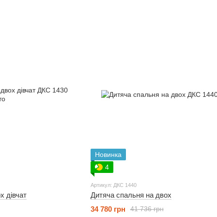
Новинка
4
Артикул: ДКС 1440
х дівчат
Дитяча спальня на двох
34 780 грн
41 736 грн