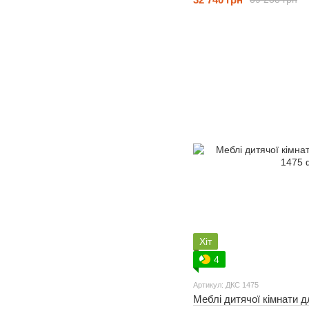
Хіт
4
Артикул: ДКС 1475
Меблі дитячої кімнати д