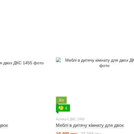
Хіт
4
Артикул: ДКС 1460
двох
Меблі в дитячу кімнату для двох
19 490 грн
23 388 грн