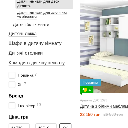
Дитячі кімнати для двох
дівчаток
Дитячі кімнати для хлопчика
та дівчинки
Дитячі білі кімнати
Дитячі ліжка
Шафи в дитячу кімнату
Дитячі столики
Комоди в дитячу кімнату
7
Новинка
Новинка
7
Хіт
4
Бренд
Артикул: ДКС 1375
13
Lux-sleep
Дитяча з білими мебля
22 150 грн
26 580 грн
Ціна, грн
Від Ціна, грн
До Ціна, грн