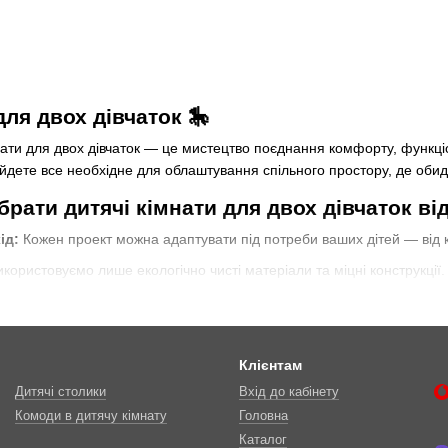
для двох дівчаток 🎠
нати для двох дівчаток — це мистецтво поєднання комфорту, функці
айдете все необхідне для облаштування спільного простору, де оби
рати дитячі кімнати для двох дівчаток ві
ід:
Кожен проект можна адаптувати під потреби ваших дітей — від 
користовуємо лише екологічно чисті матеріали та міцні конструкції.
ані шафи, полички та ігрові зони економлять простір і роблять кімн
, тематичні дизайни та сучасні рішення для маленьких модниць. 🎀
ати ідеальну кімнату для двох дівчаток?
Клієнтам
Дитячі столики
Вхід до кабінету
ей
Комоди в дитячу кімнату
Головна
(2-5 років)
важливі безпечні бортики, низькі ліжка та місце для іго
Каталог