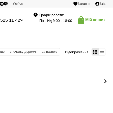
Укр
Рус
Бажання
Вхід
Графік роботи:
 525 11 42
Мій кошик
Пн - Нд 9:00 - 18:00
вше
спочатку дорожчі
за назвою
Відображення: