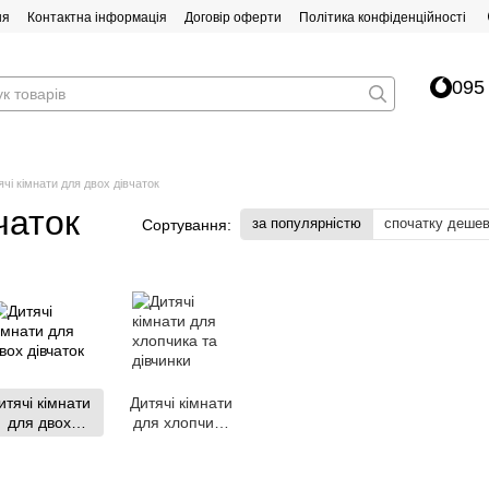
ня
Контактна інформація
Договір оферти
Політика конфіденційності
095
ячі кімнати для двох дівчаток
чаток
за популярністю
спочатку деше
Сортування:
итячі кімнати
Дитячі кімнати
для двох
для хлопчика
дівчаток
та дівчинки