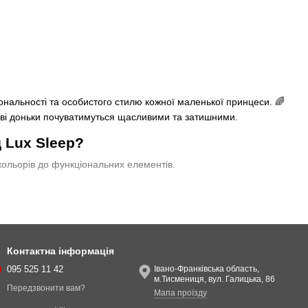
ональності та особистого стилю кожної маленької принцеси. 🌈
дві доньки почуватимуться щасливими та затишними.
д Lux Sleep?
кольорів до функціональних елементів.
ату організованою.
Контактна інформація
095 525 11 42
Івано-Франківська область,
м.Тисмениця, вул. Галицька, 86
Передзвонити вам?
Мапа проїзду
р. Для
дівчат старшого віку (6-12 років)
варто додати робочі