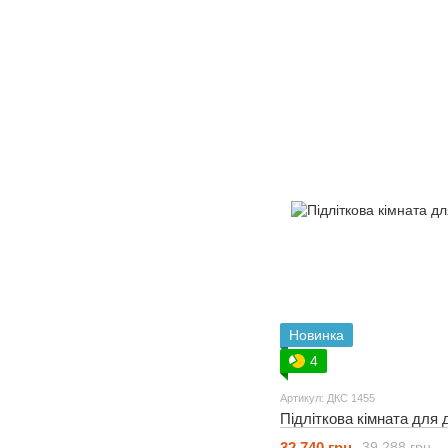
Новинка
4
Артикул: ДКС 1455
Підліткова кімната для 
32 740 грн
39 288 грн