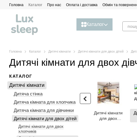
Перейти до основного контенту
Головна
Каталог
Про нас
Оплата і доставка
Обмін та повернен
Каталог
Головна
Каталог
Дитячі кімнати
Дитячі кімнати для двох дітей
Дит
Дитячі кімнати для двох дів
КАТАЛОГ
Дитячі кімнати
Дитяча стінка
Дитяча кімната для хлопчика
Дитяча кімната для дівчинки
Дитячі кімнати
Д
Дитячі кімнати для двох дітей
для двох
хлопчиків
Дитячі кімнати для двох
хлопчиків