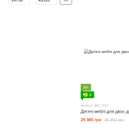
ОК
Хіт
4
Артикул: ДКС 1410
Дитячі меблі для двох д
29 460 грн
35 352 грн