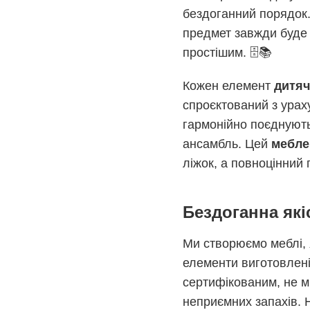
бездоганний порядок
предмет завжди буде 
простішим. 🗄️📚
Кожен елемент
дитяч
спроєктований з ураху
гармонійно поєднуют
ансамбль. Цей
мебле
ліжок, а повноцінний п
Бездоганна якіс
Ми створюємо меблі, я
елементи виготовлені
сертифікованим, не м
неприємних запахів. Н