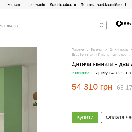
ня
Контактна інформація
Договір оферти
Політика конфіденційності
095
Головна
Каталог
Дитячі ліжка
Два ліжка в дитячій кімнаті Lux-sleep
Дитяча кімната - два
В наявності
Артикул: 48730
Нап
54 310 грн
65 17
Купити
Оплата ча