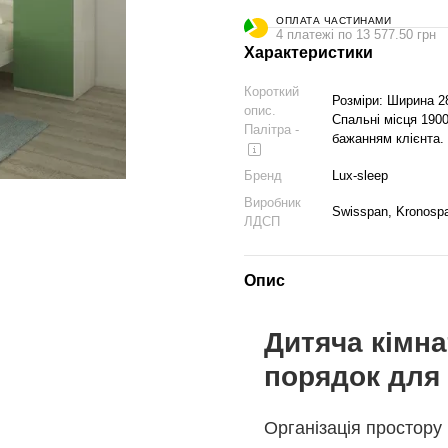
ОПЛАТА ЧАСТИНАМИ
4 платежі по 13 577.50 грн
Характеристики
Короткий
Розміри: Ширина 2
опис.
Спальні місця 1900
Палітра -
бажанням клієнта.
Бренд
Lux-sleep
Виробник
Swisspan, Kronosp
ЛДСП
Опис
Дитяча кімна
порядок для 
Організація простору 