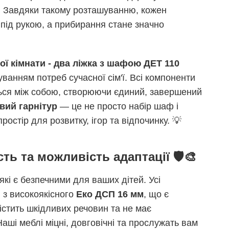
. Завдяки такому розташуванню, кожен
під рукою, а прибирання стане значно
ої кімнати - два ліжка з шафою ДЕТ 110
ванням потреб сучасної сім'ї. Всі компоненти
ься між собою, створюючи єдиний, завершений
вий гарнітур
— це не просто набір шаф і
ростір для розвитку, ігор та відпочинку. 💡
ть та можливість адаптації 🛡️🎨
кі є безпечними для ваших дітей. Усі
 з високоякісного
Еко ДСП 16 мм
, що є
істить шкідливих речовин та не має
аші меблі міцні, довговічні та прослужать вам