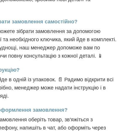
брати замовлення самостійно?
зможете зібрати замовлення за допомогою
ії та необхідного ключика, який йде в комплекті.
руднощі, наш менеджер допоможе вам по
ючи повну консультацію з кожної деталі. 📱
трукцію?
йде в одній із упаковок. 📄 Радимо відкрити всі
ібно, менеджер може надати інструкцію і в
яді.
 оформлення замовлення?
мовлення оберіть товар, зв'яжіться з
ефону, напишіть в чат, або оформіть через