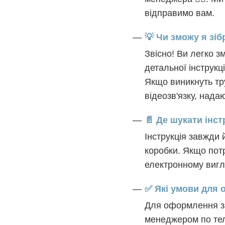
відправимо вам.
💡 Чи зможу я зі
Звісно! Ви легко 
детальної інструкц
Якщо виникнуть т
відеозв'язку, нада
📄 Де шукати інс
Інструкція завжди 
коробки. Якщо потр
електронному вигл
✅ Які умови для
Для оформлення за
менеджером по тел