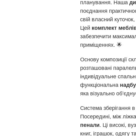
планування. Наша
ди
поєднання практичнос
свій власний куточок
Цей
комплект меблі
забезпечити максимал
приміщеннях. 🌟
Основу композиції ск
розташовані паралель
індивідуальне спальн
функціональна
надб
яка візуально об’єдн
Система зберігання в
Посередині, між ліжка
пенали
. Ці високі, в
книг, іграшок, одягу 