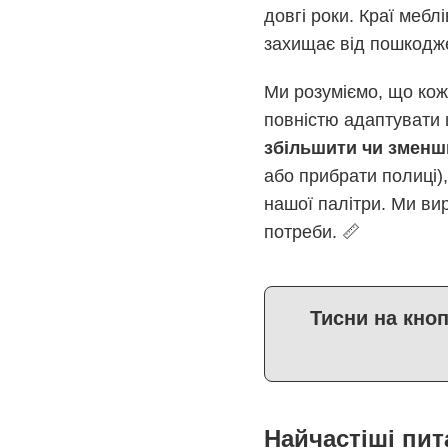
довгі роки. Краї меб
захищає від пошкоджен
Ми розуміємо, що кож
повністю адаптувати
збільшити чи зменш
або прибрати полиці)
нашої палітри. Ми ви
потреби. 📏
Тисни на кно
Найчастіші пит