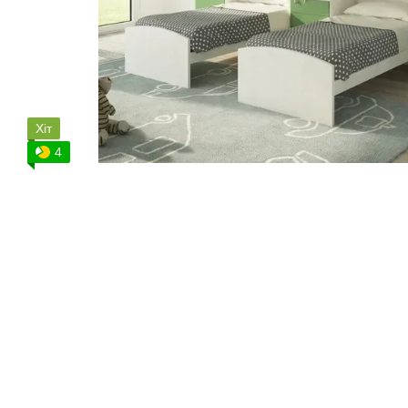
Хіт
4