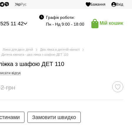
Укр
Рус
Бажання
Вхід
Графік роботи:
 525 11 42
Мій кошик
Пн - Нд 9:00 - 18:00
Ліжка для двох дітей
Два ліжка в дитячій кімнаті
Дитяча кімната - два ліжка з шафою ДЕТ 110
 ліжка з шафою ДЕТ 110
исати відгук
2 грн
стинами
Замовити швидко