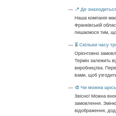
📍 Де знаходитьс
Наша компанія має 
Франківській област
пишаємося тим, що 
⏳ Скільки часу т
Орієнтовно замовле
Термін залежить ві
виробництва. Пере
вами, щоб узгодити
🎨 Чи можна щось
Звісно! Можна внос
замовлення. Зміню
відображення, дод