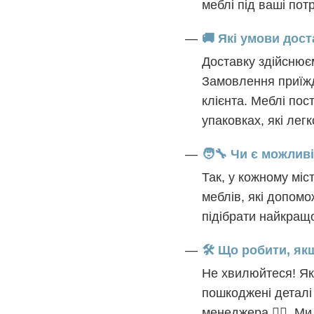
меблі під ваші пот
🚚 Які умови дос
Доставку здійснюєм
Замовлення приїжд
клієнта. Меблі пос
упаковках, які лег
🧑‍🔧 Чи є можли
Так, у кожному міс
меблів, які допомо
підібрати найкращо
🛠️ Що робити, я
Не хвилюйтеся! Як
пошкоджені деталі
менеджера 🙋‍♀️. М