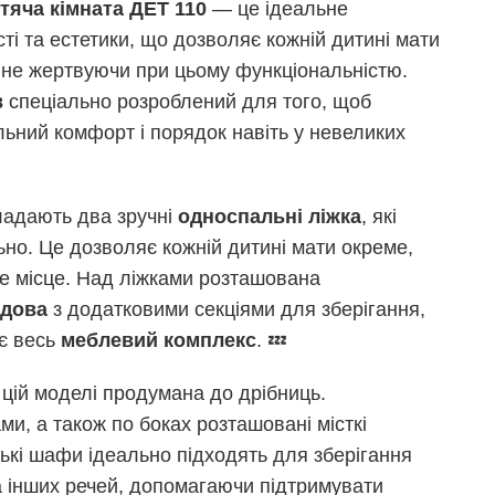
тяча кімната ДЕТ 110
— це ідеальне
ті та естетики, що дозволяє кожній дитині мати
, не жертвуючи при цьому функціональністю.
в
спеціально розроблений для того, щоб
ьний комфорт і порядок навіть у невеликих
ладають два зручні
односпальні ліжка
, які
но. Це дозволяє кожній дитині мати окреме,
е місце. Над ліжками розташована
удова
з додатковими секціями для зберігання,
ує весь
меблевий комплекс
. 💤
 цій моделі продумана до дрібниць.
ми, а також по боках розташовані місткі
узькі шафи ідеально підходять для зберігання
та інших речей, допомагаючи підтримувати