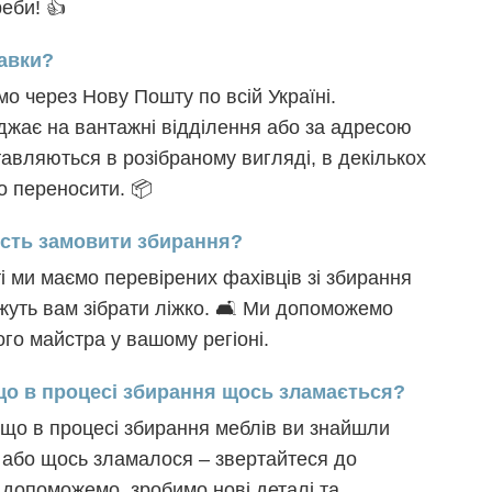
реби! 👍
тавки?
о через Нову Пошту по всій Україні.
жає на вантажні відділення або за адресою
тавляються в розібраному вигляді, в декількох
ко переносити. 📦
вість замовити збирання?
ті ми маємо перевірених фахівців зі збирання
жуть вам зібрати ліжко. 🛋️ Ми допоможемо
го майстра у вашому регіоні.
кщо в процесі збирання щось зламається?
що в процесі збирання меблів ви знайшли
 або щось зламалося – звертайтеся до
и допоможемо, зробимо нові деталі та