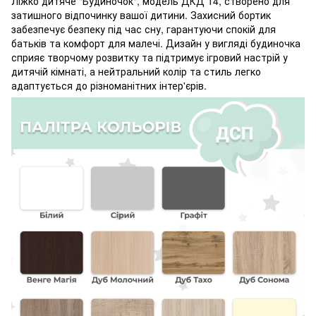
Ліжко дитяче "Будиночок", модель ДКД 14, створено для
затишного відпочинку вашої дитини. Захисний бортик
забезпечує безпеку під час сну, гарантуючи спокій для
батьків та комфорт для малечі. Дизайн у вигляді будиночка
сприяє творчому розвитку та підтримує ігровий настрій у
дитячій кімнаті, а нейтральний колір та стиль легко
адаптується до різноманітних інтер'єрів.