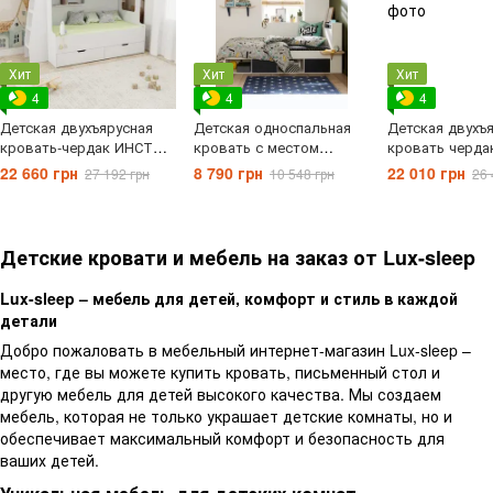
Хит
Хит
Хит
4
4
4
Детская двухъярусная
Детская односпальная
Детская двухъ
кровать-чердак ИНСТ
кровать с местом
кровать черда
723
хранения ДОК 290
22 660 грн
8 790 грн
22 010 грн
27 192 грн
10 548 грн
26 
Детские кровати и мебель на заказ от Lux-sleep
Lux-sleep – мебель для детей, комфорт и стиль в каждой
детали
Добро пожаловать в мебельный интернет-магазин Lux-sleep –
место, где вы можете купить кровать, письменный стол и
другую мебель для детей высокого качества. Мы создаем
мебель, которая не только украшает детские комнаты, но и
обеспечивает максимальный комфорт и безопасность для
ваших детей.