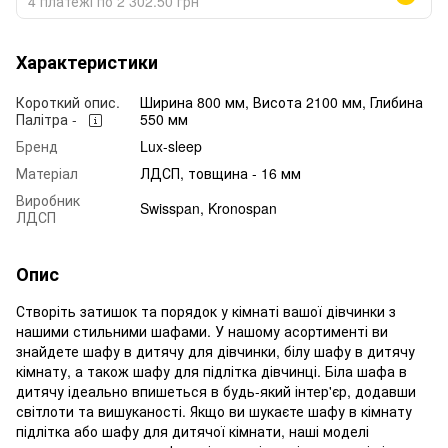
4 платежі по 2 302.50 грн
Характеристики
Короткий опис.
Ширина 800 мм, Висота 2100 мм, Глибина
Палітра -
550 мм
Бренд
Lux-sleep
Матеріал
ЛДСП, товщина - 16 мм
Виробник
Swisspan, Kronospan
ЛДСП
Опис
Створіть затишок та порядок у кімнаті вашої дівчинки з
нашими стильними шафами. У нашому асортименті ви
знайдете шафу в дитячу для дівчинки, білу шафу в дитячу
кімнату, а також шафу для підлітка дівчинці. Біла шафа в
дитячу ідеально впишеться в будь-який інтер'єр, додавши
світлоти та вишуканості. Якщо ви шукаєте шафу в кімнату
підлітка або шафу для дитячої кімнати, наші моделі