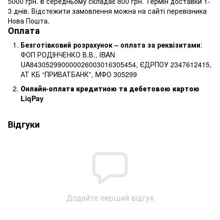
5000 грн. в середньому складає 800 грн. Термін доставки 1-
3 днів. Відстежити замовлення можна на сайті перевізника
Нова Пошта.
Оплата
Безготівковий розрахунок – оплата за реквізитами
:
ФОП РОДІНЧЕНКО В.В., IBAN
UA843052990000026003016305454, ЄДРПОУ 2347612415,
АТ КБ “ПРИВАТБАНК”, МФО 305299
Онлайн-оплата кредитною та дебетовою картою
LiqPay
Відгуки
Додайте перший відгук