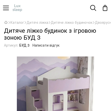
Каталог
Дитячі ліжка
Дитяче ліжко будиночок
Двоярусн
Дитяче ліжко будинок з ігровою
зоною БУД 3
Артикул:
БУД 3
Написати відгук