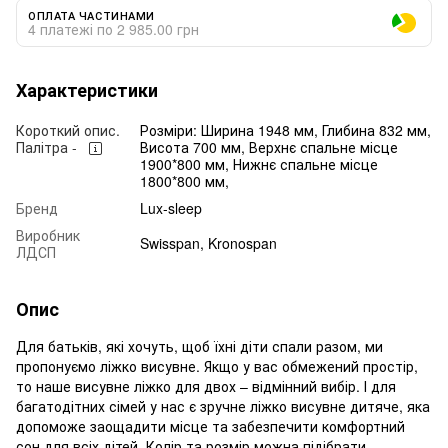
ОПЛАТА ЧАСТИНАМИ
4 платежі по 2 985.00 грн
Характеристики
Короткий опис.
Розміри: Ширина 1948 мм, Глибина 832 мм,
Палітра -
Висота 700 мм, Верхнє спальне місце
1900*800 мм, Нижнє спальне місце
1800*800 мм,
Бренд
Lux-sleep
Виробник
Swisspan, Kronospan
ЛДСП
Опис
Для батьків, які хочуть, щоб їхні діти спали разом, ми
пропонуємо ліжко висувне. Якщо у вас обмежений простір,
то наше висувне ліжко для двох – відмінний вибір. І для
багатодітних сімей у нас є зручне ліжко висувне дитяче, яка
допоможе заощадити місце та забезпечити комфортний
сон для всіх дітей. Колір та розмір можна підібрати