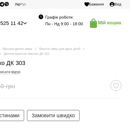
Укр
Рус
Бажання
Вхід
Графік роботи:
 525 11 42
Мій кошик
Пн - Нд 9:00 - 18:00
Висувні дитячі ліжка
Викотні ліжка для двох дітей
Дитяче викотне ліжечко ДК 303
ко ДК 303
исати відгук
0 грн
стинами
Замовити швидко