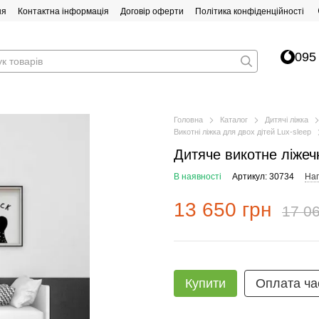
ня
Контактна інформація
Договір оферти
Політика конфіденційності
095
Головна
Каталог
Дитячі ліжка
Викотні ліжка для двох дітей Lux-sleep
Дитяче викотне ліжеч
В наявності
Артикул: 30734
Нап
13 650 грн
17 06
Купити
Оплата ча