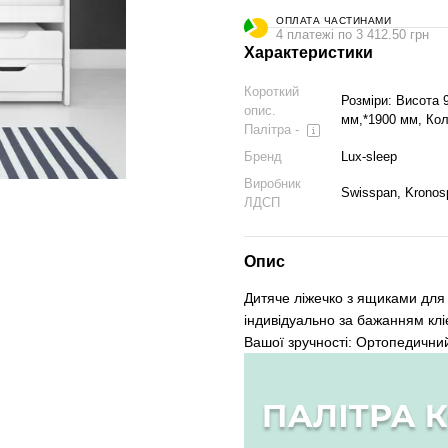
ОПЛАТА ЧАСТИНАМИ
4 платежі по 3 412.50 грн
Характеристики
Короткий
Розміри: Висота 
опис.
мм,*1900 мм, Кол
Палітра -
Бренд
Lux-sleep
Виробник
Swisspan, Kronos
ЛДСП
Опис
Дитяче ліжечко з ящиками для 
індивідуально за бажанням клі
Вашої зручності: Ортопедични