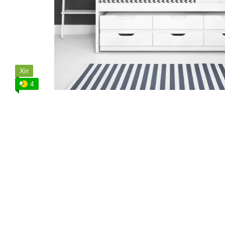
Хіт
4