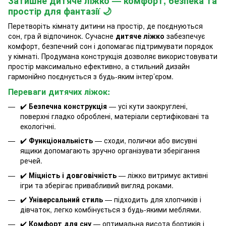
Затишне дитяче ліжко — комфорт, безпека та
простір для фантазії 🌙
Перетворіть кімнату дитини на простір, де поєднуються
сон, гра й відпочинок. Сучасне
дитяче ліжко
забезпечує
комфорт, безпечний сон і допомагає підтримувати порядок
у кімнаті. Продумана конструкція дозволяє використовувати
простір максимально ефективно, а стильний дизайн
гармонійно поєднується з будь-яким інтер’єром.
Переваги дитячих ліжок:
✔️
Безпечна конструкція
— усі кути заокруглені,
поверхні гладко оброблені, матеріали сертифіковані та
екологічні.
✔️
Функціональність
— сходи, полички або висувні
ящики допомагають зручно організувати зберігання
речей.
✔️
Міцність і довговічність
— ліжко витримує активні
ігри та зберігає привабливий вигляд роками.
✔️
Універсальний стиль
— підходить для хлопчиків і
дівчаток, легко комбінується з будь-якими меблями.
✔️
Комфорт для сну
— оптимальна висота бортиків і