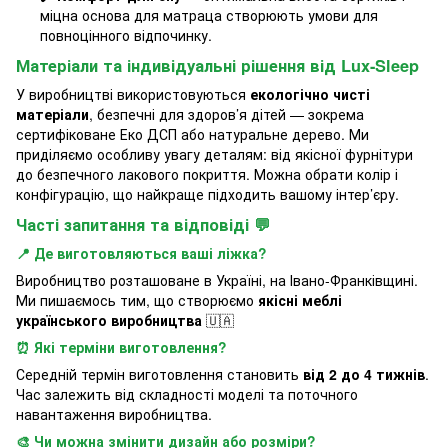
міцна основа для матраца створюють умови для
повноцінного відпочинку.
Матеріали та індивідуальні рішення від Lux-Sleep
У виробництві використовуються
екологічно чисті
матеріали
, безпечні для здоров’я дітей — зокрема
сертифіковане Еко ДСП або натуральне дерево. Ми
приділяємо особливу увагу деталям: від якісної фурнітури
до безпечного лакового покриття. Можна обрати колір і
конфігурацію, що найкраще підходить вашому інтер’єру.
Часті запитання та відповіді 💬
📍 Де виготовляються ваші ліжка?
Виробництво розташоване в Україні, на Івано-Франківщині.
Ми пишаємось тим, що створюємо
якісні меблі
українського виробництва
🇺🇦
⏰ Які терміни виготовлення?
Середній термін виготовлення становить
від 2 до 4 тижнів
.
Час залежить від складності моделі та поточного
навантаження виробництва.
🎨 Чи можна змінити дизайн або розміри?