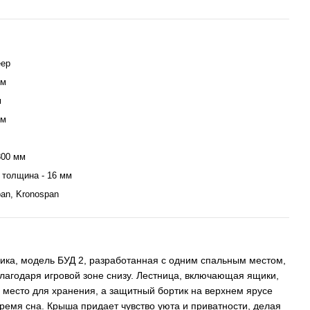
eep
мм
м
мм
800 мм
 толщина - 16 мм
an, Kronospan
ика, модель БУД 2, разработанная с одним спальным местом,
лагодаря игровой зоне снизу. Лестница, включающая ящики,
 место для хранения, а защитный бортик на верхнем ярусе
время сна. Крыша придает чувство уюта и приватности, делая