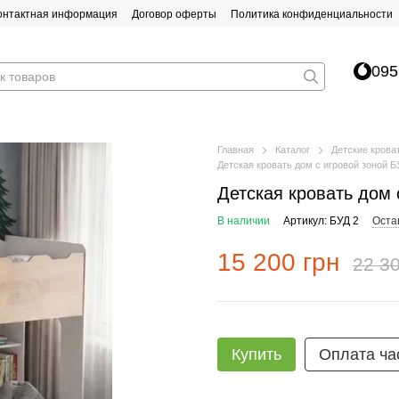
онтактная информация
Договор оферты
Политика конфиденциальности
095
Главная
Каталог
Детские крова
Детская кровать дом с игровой зоной Б
Детская кровать дом 
В наличии
Артикул: БУД 2
Оста
15 200 грн
22 30
Купить
Оплата ча