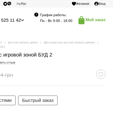
Укр
Рус
Желания
Вход
График работы:
 525 11 42
Мой заказ
Пн - Вс 9:00 - 18:00
ти
Детская кровать домик
Двухъярусные детские кровати домики
УД 2
с игровой зоной БУД 2
вить отзыв
4 грн
стями
Быстрый заказ