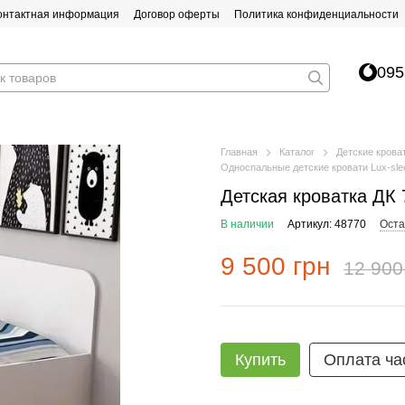
онтактная информация
Договор оферты
Политика конфиденциальности
095
Главная
Каталог
Детские крова
Односпальные детские кровати Lux-sle
Детская кроватка ДК 
В наличии
Артикул: 48770
Оста
9 500 грн
12 900
Купить
Оплата ча