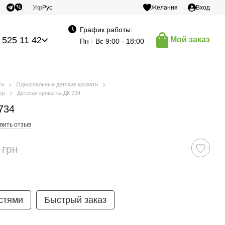
Укр
Рус
Желания
Вход
График работы:
 525 11 42
Мой заказ
Пн - Вс 9:00 - 18:00
ти
Односпальные детские кровати
ep
Детская кроватка ДК 734
734
вить отзыв
 грн
стями
Быстрый заказ