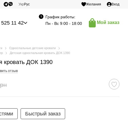
Укр
Рус
Желания
Вход
График работы:
 525 11 42
Мой заказ
Пн - Вс 9:00 - 18:00
ти
Односпальные детские кровати
ep
Детская односпальная кровать ДОК 1390
я кровать ДОК 1390
вить отзыв
грн
стями
Быстрый заказ