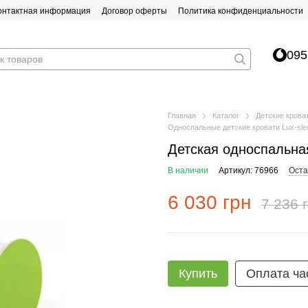
онтактная информация
Договор оферты
Политика конфиденциальности
095
Главная
Каталог
Детские крова
Односпальные детские кровати Lux-sle
Детская односпальна
В наличии
Артикул: 76966
Оста
6 030 грн
7 236 
Купить
Оплата ча