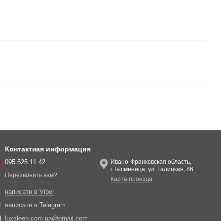
Контактная информация
095 525 11 42
Ивано-Франковская область,
г.Тысменица, ул. Галицкая, 86
Перезвонить вам?
Карта проезда
написати в Viber
написати в Telegram
luxsleep.com.ua@gmail.com