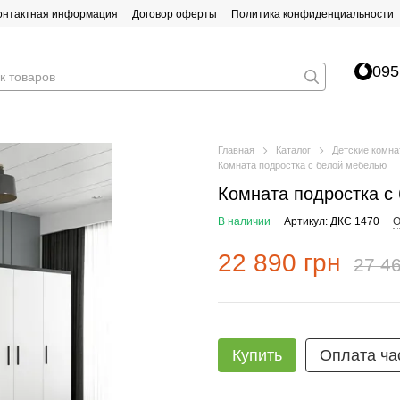
онтактная информация
Договор оферты
Политика конфиденциальности
095
Главная
Каталог
Детские комн
Комната подростка с белой мебелью
Комната подростка с
В наличии
Артикул: ДКС 1470
О
22 890 грн
27 46
Купить
Оплата ча