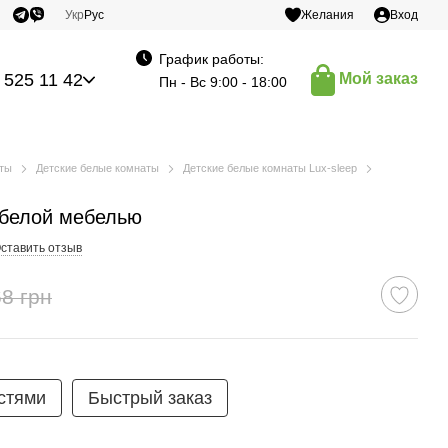
Укр
Рус
Желания
Вход
График работы:
 525 11 42
Мой заказ
Пн - Вс 9:00 - 18:00
аты
Детские белые комнаты
Детские белые комнаты Lux-sleep
 белой мебелью
ставить отзыв
8 грн
стями
Быстрый заказ