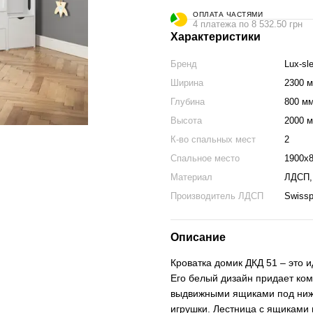
ОПЛАТА ЧАСТЯМИ
4 платежа по 8 532.50 грн
Характеристики
Бренд
Lux-sl
Ширина
2300 
Глубина
800 м
Высота
2000 
К-во спальных мест
2
Спальное место
1900x
Материал
ЛДСП,
Производитель ЛДСП
Swissp
Описание
Кроватка домик ДКД 51 – это 
Его белый дизайн придает ком
выдвижными ящиками под нижн
игрушки. Лестница с ящиками 