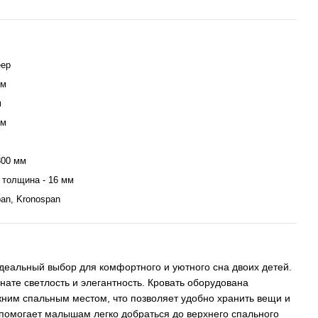
eep
мм
м
мм
800 мм
 толщина - 16 мм
an, Kronospan
идеальный выбор для комфортного и уютного сна двоих детей.
нате светлость и элегантность. Кровать оборудована
им спальным местом, что позволяет удобно хранить вещи и
помогает малышам легко добраться до верхнего спального