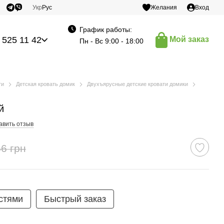
Укр
Рус
Желания
Вход
График работы:
 525 11 42
Мой заказ
Пн - Вс 9:00 - 18:00
ти
Детская кровать домик
Двухъярусные детские кровати домики
й
авить отзыв
6 грн
стями
Быстрый заказ