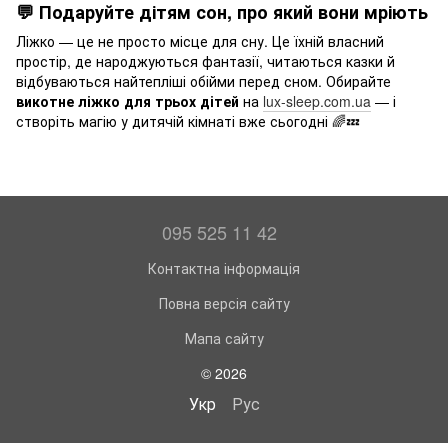
💬 Подаруйте дітям сон, про який вони мріють
Ліжко — це не просто місце для сну. Це їхній власний
простір, де народжуються фантазії, читаються казки й
відбуваються найтепліші обійми перед сном. Обирайте
викотне ліжко для трьох дітей
на
lux-sleep.com.ua
— і
створіть магію у дитячій кімнаті вже сьогодні 🌈💤
095 525 11 42
Контактна інформація
Повна версія сайту
Мапа сайту
© 2026
Укр
Рус