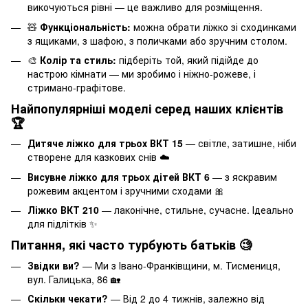
викочуються рівні — це важливо для розміщення.
🧸
Функціональність:
можна обрати ліжко зі сходинками
з ящиками, з шафою, з поличками або зручним столом.
🎨
Колір та стиль:
підберіть той, який підійде до
настрою кімнати — ми зробимо і ніжно-рожеве, і
стримано-графітове.
Найпопулярніші моделі серед наших клієнтів
🏆
Дитяче ліжко для трьох ВКТ 15
— світле, затишне, ніби
створене для казкових снів ☁️
Висувне ліжко для трьох дітей ВКТ 6
— з яскравим
рожевим акцентом і зручними сходами 🎀
Ліжко ВКТ 210
— лаконічне, стильне, сучасне. Ідеально
для підлітків ✨
Питання, які часто турбують батьків 🧐
Звідки ви?
— Ми з Івано-Франківщини, м. Тисмениця,
вул. Галицька, 86 🏡
Скільки чекати?
— Від 2 до 4 тижнів, залежно від