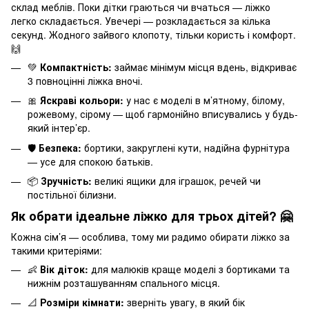
склад меблів. Поки дітки граються чи вчаться — ліжко
легко складається. Увечері — розкладається за кілька
секунд. Жодного зайвого клопоту, тільки користь і комфорт.
🙌
💚
Компактність:
займає мінімум місця вдень, відкриває
3 повноцінні ліжка вночі.
🎀
Яскраві кольори:
у нас є моделі в м’ятному, білому,
рожевому, сірому — щоб гармонійно вписувались у будь-
який інтер’єр.
🛡️
Безпека:
бортики, закруглені кути, надійна фурнітура
— усе для спокою батьків.
📦
Зручність:
великі ящики для іграшок, речей чи
постільної білизни.
Як обрати ідеальне ліжко для трьох дітей? 🤗
Кожна сім’я — особлива, тому ми радимо обирати ліжко за
такими критеріями:
👶
Вік діток:
для малюків краще моделі з бортиками та
нижнім розташуванням спального місця.
📐
Розміри кімнати:
зверніть увагу, в який бік