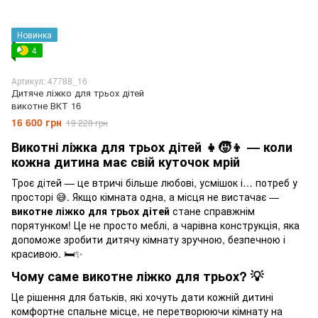
Новинка
4
Артикул: 47788_16
Дитяче ліжко для трьох дітей
викотне ВКТ 16
16 600 грн
19 228 грн
Викотні ліжка для трьох дітей 👧🧒👦 — коли
кожна дитина має свій куточок мрій
Троє дітей — це втричі більше любові, усмішок і… потреб у
просторі 😅. Якщо кімната одна, а місця не вистачає —
викотне ліжко для трьох дітей
стане справжнім
порятунком! Це не просто меблі, а чарівна конструкція, яка
допоможе зробити дитячу кімнату зручною, безпечною і
красивою. 🛏️✨
Чому саме викотне ліжко для трьох? 💡
Це рішення для батьків, які хочуть дати кожній дитині
комфортне спальне місце, не перетворюючи кімнату на