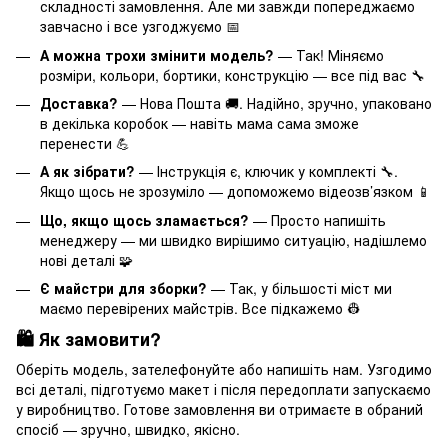
складності замовлення. Але ми завжди попереджаємо
завчасно і все узгоджуємо 📅
А можна трохи змінити модель?
— Так! Міняємо
розміри, кольори, бортики, конструкцію — все під вас 🔧
Доставка?
— Нова Пошта 🚚. Надійно, зручно, упаковано
в декілька коробок — навіть мама сама зможе
перенести 💪
А як зібрати?
— Інструкція є, ключик у комплекті 🔧.
Якщо щось не зрозуміло — допоможемо відеозв’язком 📱
Що, якщо щось зламається?
— Просто напишіть
менеджеру — ми швидко вирішимо ситуацію, надішлемо
нові деталі 🧩
Є майстри для зборки?
— Так, у більшості міст ми
маємо перевірених майстрів. Все підкажемо 👷
🛍️ Як замовити?
Оберіть модель, зателефонуйте або напишіть нам. Узгодимо
всі деталі, підготуємо макет і після передоплати запускаємо
у виробництво. Готове замовлення ви отримаєте в обраний
спосіб — зручно, швидко, якісно.