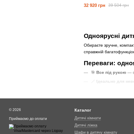
32 920 грн
39 504 грн
Одноярусні дитя
Обираєте зручне, компак
справжній багатофункціо
Переваги: одно
🎯
Все під рукою
— о
🪄
Ідеально для нев
🎨
Стильний вигляд
🛏️
Комфортний сон
Як вибрати: од
© 2026
Каталог
Дитячі кімнати
Приймаємо до оплати
Щоб зробити правильний в
Дитячі ліжка
👶
Вік дитини:
Для ма
Шафи в дитячу кімнату