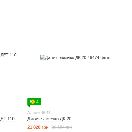
4
Артикул: 46474
ДЕТ 110
Дитяче ліжечко ДК 20
21 820 грн
26 184 грн