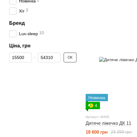
2
Новинка
3
Хіт
Бренд
10
Lux-sleep
Ціна, грн
Від Ціна, грн
До Ціна, грн
ОК
Новинка
4
Артикул: 46468
Дитяче ліжечко ДК 11
18 600 грн
23 250 грн