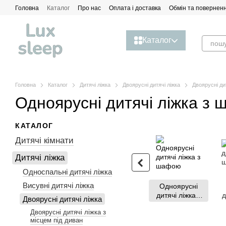
Перейти до основного контенту
Головна
Каталог
Про нас
Оплата і доставка
Обмін та повернен
Каталог
Головна
Каталог
Дитячі ліжка
Двоярусні дитячі ліжка
Двоярусні ди
Одноярусні дитячі ліжка з
КАТАЛОГ
Дитячі кімнати
Дитячі ліжка
Односпальні дитячі ліжка
Висувні дитячі ліжка
Одноярусні
дитячі ліжка з
д
Двоярусні дитячі ліжка
шафою
Двоярусні дитячі ліжка з
місцем під диван