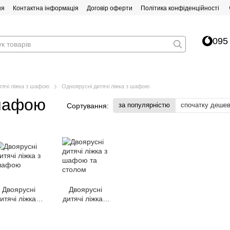
ня
Контактна інформація
Договір оферти
Політика конфіденційності
095
тячі ліжка з шафою
Одноярусні дитячі ліжка з шафою
 шафою
за популярністю
спочатку деше
Сортування:
Двоярусні
Двоярусні
итячі ліжка з
дитячі ліжка з
шафою
шафою та
столом