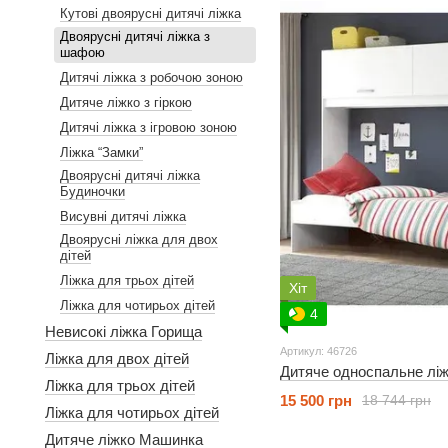
Кутові двоярусні дитячі ліжка
Двоярусні дитячі ліжка з
шафою
Дитячі ліжка з робочою зоною
Дитяче ліжко з гіркою
Дитячі ліжка з ігровою зоною
Ліжка “Замки”
Двоярусні дитячі ліжка
Будиночки
Висувні дитячі ліжка
Двоярусні ліжка для двох
дітей
Ліжка для трьох дітей
Хіт
Ліжка для чотирьох дітей
4
Невисокі ліжка Горища
Артикул: 46726
Ліжка для двох дітей
Дитяче односпальне лі
Ліжка для трьох дітей
15 500 грн
18 744 грн
Ліжка для чотирьох дітей
Дитяче ліжко Машинка