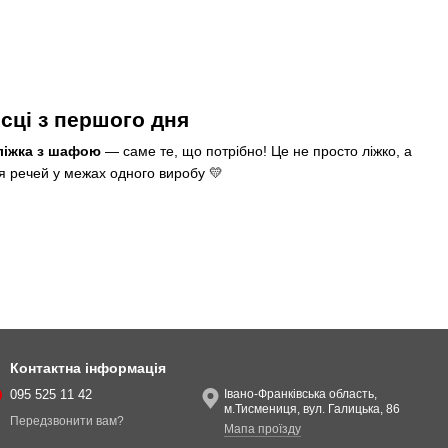
ісці з першого дня
ліжка з шафою
— саме те, що потрібно! Це не просто ліжко, а
я речей у межах одного виробу 💛
кий інтер'єр
ток
Контактна інформація
095 525 11 42
Івано-Франківська область,
м.Тисмениця, вул. Галицька, 86
Передзвонити вам?
Мапа проїзду
ків — більше місць для зберігання, додаткові полиці.