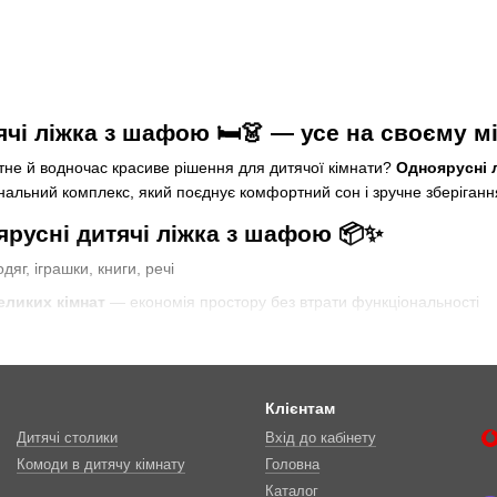
чі ліжка з шафою 🛏️👗 — усе на своєму м
тне й водночас красиве рішення для дитячої кімнати?
Одноярусні 
нальний комплекс, який поєднує комфортний сон і зручне зберіганн
ярусні дитячі ліжка з шафою 📦✨
дяг, іграшки, книги, речі
еликих кімнат
— економія простору без втрати функціональності
— сучасний дизайн, спокійні кольори, які легко вписуються в будь-я
— низьке розташування спального місця ідеальне для молодших ді
ноярусне ліжко з шафою для дитини? 🤔
Клієнтам
Дитячі столики
Вхід до кабінету
ибір, зверніть увагу на кілька простих речей:
Комоди в дитячу кімнату
Головна
люків — низькі бортики, простий доступ до ліжка. Для дітей від 5 ро
Каталог