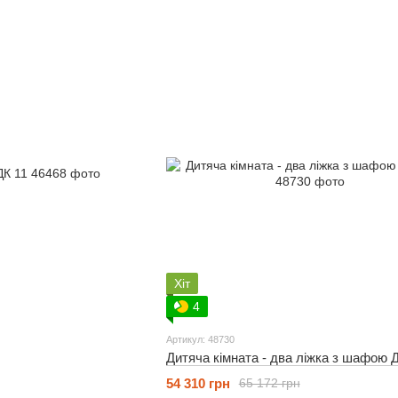
Хіт
4
Артикул: 48730
Дитяча кімната - два ліжка з шафою 
54 310 грн
65 172 грн