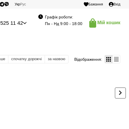
Укр
Рус
Бажання
Вхід
Графік роботи:
 525 11 42
Мій кошик
Пн - Нд 9:00 - 18:00
вше
спочатку дорожчі
за назвою
Відображення: