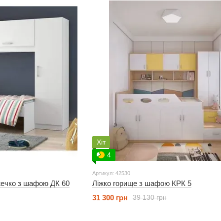
Хіт
4
Артикул: 42530
жечко з шафою ДК 60
Ліжко горище з шафою КРК 5
31 300 грн
39 130 грн